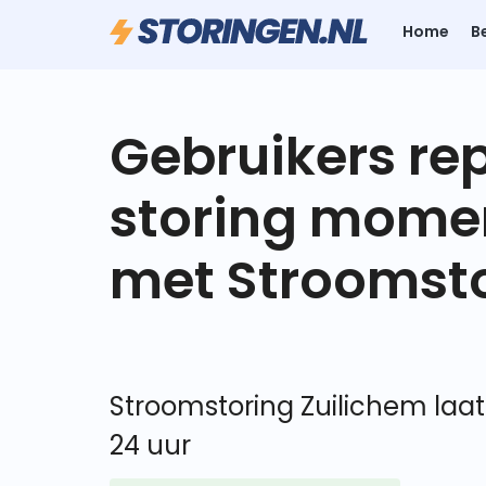
Home
B
Gebruikers re
storing mome
met Stroomsto
Stroomstoring Zuilichem laat
24 uur