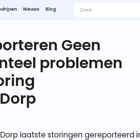
edrijven
Nieuws
Blog
porteren Geen
nteel problemen
oring
Dorp
orp laatste storingen gereporteerd i