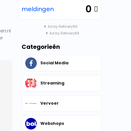
0
meldingen
▼ Ad by Refinery89
en.nl
▼ Ad by Refinery89
er
Categorieën
Social Media
Streaming
Vervoer
Webshops