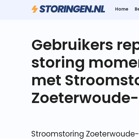
Home
B
Gebruikers re
storing mome
met Stroomst
Zoeterwoude-
Stroomstoring Zoeterwoude-D