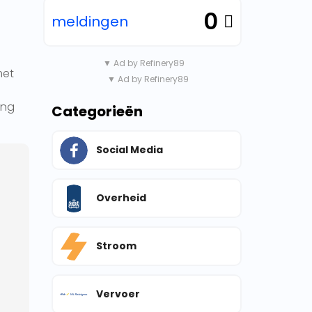
0
meldingen
▼ Ad by Refinery89
met
▼ Ad by Refinery89
ing
Categorieën
Social Media
Overheid
Stroom
Vervoer