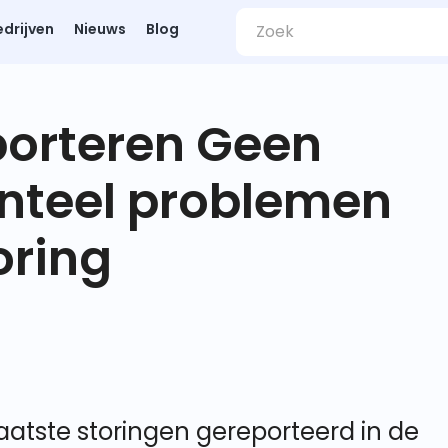
edrijven
Nieuws
Blog
porteren Geen
nteel problemen
oring
atste storingen gereporteerd in de