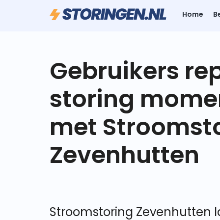
Home
B
Gebruikers re
storing mome
met Stroomst
Zevenhutten
Stroomstoring Zevenhutten la