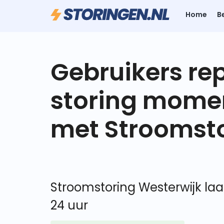
Home
B
Gebruikers re
storing mome
met Stroomsto
Stroomstoring Westerwijk laa
24 uur