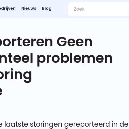
edrijven
Nieuws
Blog
porteren Geen
nteel problemen
oring
e
aatste storingen gereporteerd in de