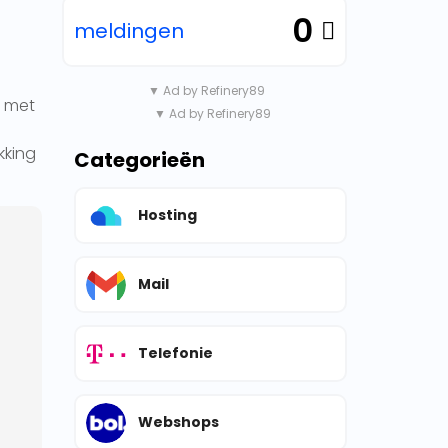
0
meldingen
▼ Ad by Refinery89
l met
▼ Ad by Refinery89
kking
Categorieën
Hosting
Mail
Telefonie
Webshops