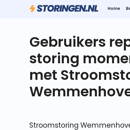
Home
B
Gebruikers re
storing mome
met Stroomst
Wemmenhov
Stroomstoring Wemmenhove l