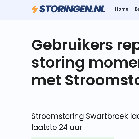
Home
B
Gebruikers re
storing mome
met Stroomst
Stroomstoring Swartbroek laa
laatste 24 uur