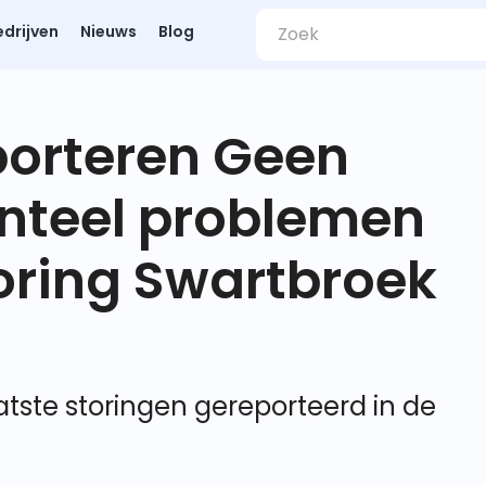
edrijven
Nieuws
Blog
porteren Geen
nteel problemen
oring Swartbroek
tste storingen gereporteerd in de