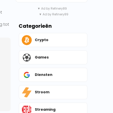
▼ Ad by Refinery89
et
▼ Ad by Refinery89
g tot
Categorieën
Crypto
Games
Diensten
Stroom
Streaming