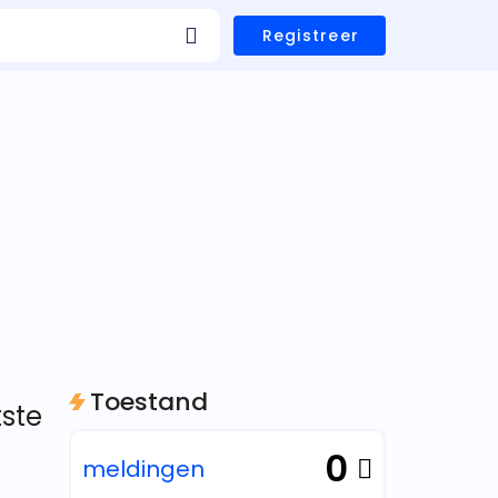
Registreer
Toestand
tste
0
meldingen