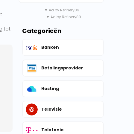
▼ Ad by Refinery89
t
▼ Ad by Refinery89
g tot
Categorieën
Banken
Betalingsprovider
Hosting
Televisie
Telefonie