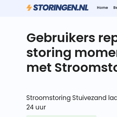
Home
B
Gebruikers re
storing mome
met Stroomsto
Stroomstoring Stuivezand laa
24 uur