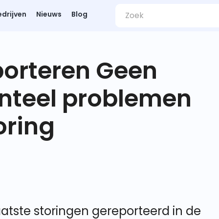
edrijven
Nieuws
Blog
porteren Geen
nteel problemen
oring
atste storingen gereporteerd in de