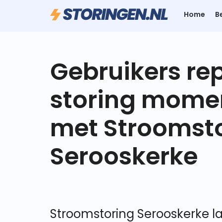
Home
B
Gebruikers re
storing mome
met Stroomst
Serooskerke
Stroomstoring Serooskerke la