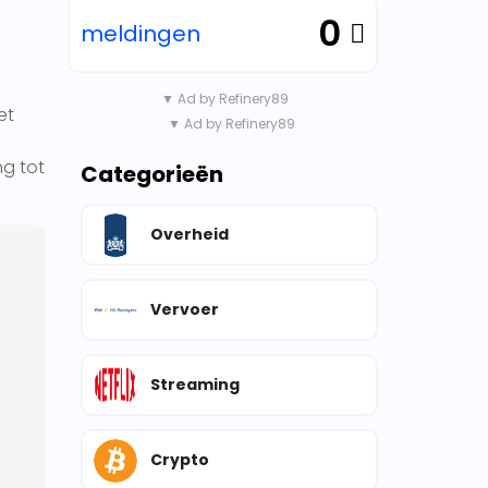
0
meldingen
▼ Ad by Refinery89
et
▼ Ad by Refinery89
ng tot
Categorieën
Overheid
Vervoer
Streaming
Crypto