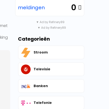
0
meldingen
▼ Ad by Refinery89
 met
▼ Ad by Refinery89
kking
Categorieën
Stroom
Televisie
Banken
Telefonie