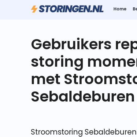
Home
B
Gebruikers re
storing mome
met Stroomst
Sebaldeburen
Stroomstoring Sebaldeburen 