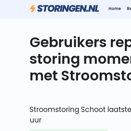
Home
B
Gebruikers re
storing mome
met Stroomsto
Stroomstoring Schoot laatste
uur