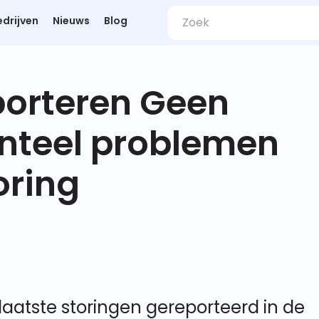
edrijven
Nieuws
Blog
porteren Geen
nteel problemen
oring
aatste storingen gereporteerd in de