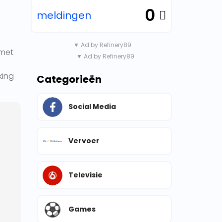
0
meldingen
▼ Ad by Refinery89
 met
▼ Ad by Refinery89
king
Categorieën
Social Media
Vervoer
Televisie
Games