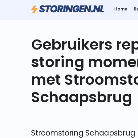
Home
B
Gebruikers re
storing mome
met Stroomst
Schaapsbrug
Stroomstoring Schaapsbrug l