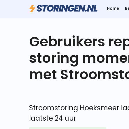
Home
B
Gebruikers re
storing mome
met Stroomst
Stroomstoring Hoeksmeer laa
laatste 24 uur