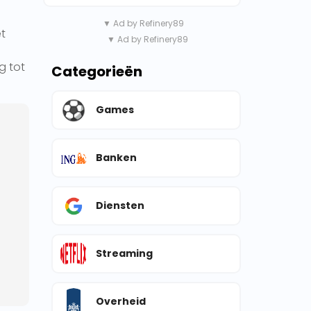
▼ Ad by Refinery89
et
▼ Ad by Refinery89
g tot
Categorieën
Games
Banken
Diensten
Streaming
Overheid