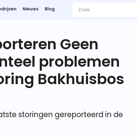
edrijven
Nieuws
Blog
porteren Geen
nteel problemen
oring Bakhuisbos
tste storingen gereporteerd in de