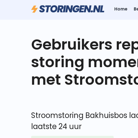
Home
B
Gebruikers re
storing mome
met Stroomst
Stroomstoring Bakhuisbos laa
laatste 24 uur