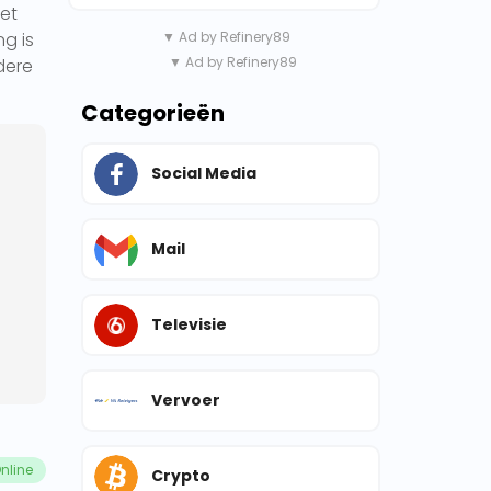
het
ng is
▼ Ad by Refinery89
▼ Ad by Refinery89
dere
Categorieën
Social Media
Mail
Televisie
Vervoer
nline
Crypto