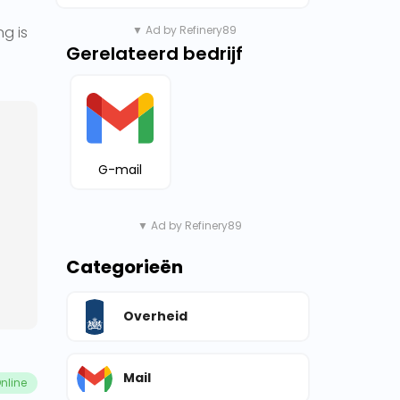
ng is
▼ Ad by Refinery89
Gerelateerd bedrijf
G-mail
▼ Ad by Refinery89
Categorieën
Overheid
Mail
nline