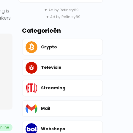
ng is
▼ Ad by Refinery89
▼ Ad by Refinery89
ikers
Categorieën
Crypto
Televisie
Streaming
Mail
nline
Webshops