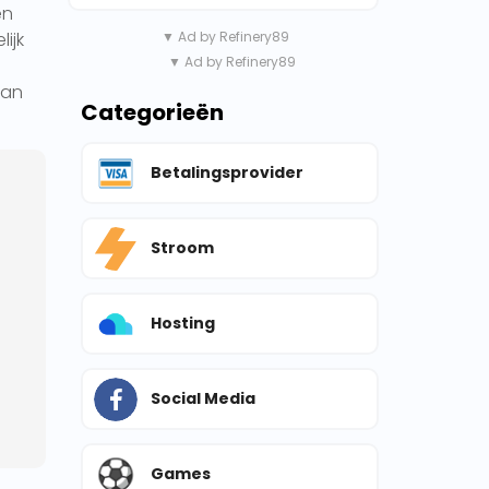
en
ijk
▼ Ad by Refinery89
▼ Ad by Refinery89
van
Categorieën
Betalingsprovider
Stroom
Hosting
Social Media
Games