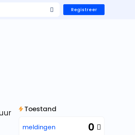
Registreer
Toestand
 uur
0
meldingen