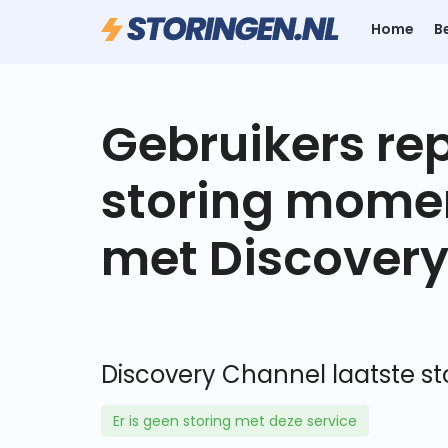
Home
B
Gebruikers re
storing mome
met Discover
Discovery Channel laatste st
Er is geen storing met deze service